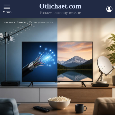
Otlichaet.com
А
Меню
Узнаем разницу вместе
Вы здесь:
Главная
Разное
Разница между мехом соболя и куницы