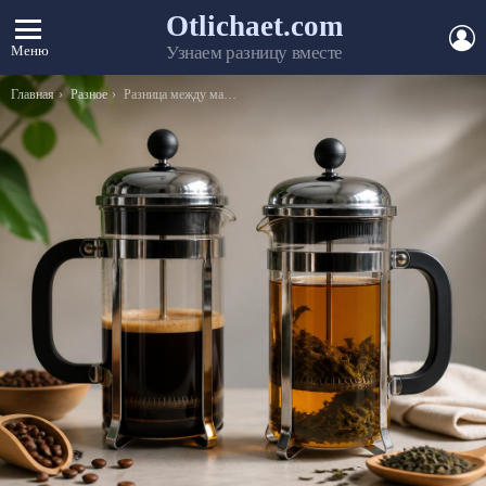
Otlichaet.com
А
Меню
Узнаем разницу вместе
Вы здесь:
Главная
Разное
Разница между мамонтом и слоном