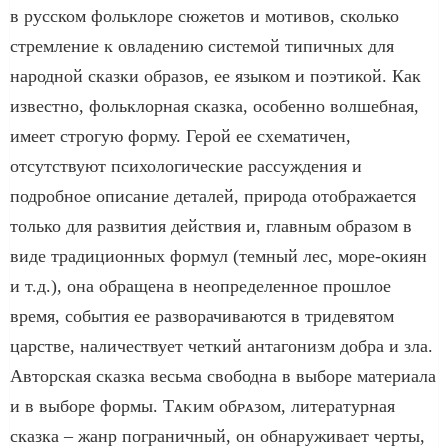
в русском фольклоре сюжетов и мотивов, сколько
стремление к овладению системой типичных для
народной сказки образов, ее языком и поэтикой. Как
известно, фольклорная сказка, особенно волшебная,
имеет строгую форму. Герой ее схематичен,
отсутствуют психологические рассуждения и
подробное описание деталей, природа отображается
только для развития действия и, главным образом в
виде традиционных формул (темный лес, море-окиян
и т.д.), она обращена в неопределенное прошлое
время, события ее разворачиваются в тридевятом
царстве, наличествует четкий антагонизм добра и зла.
Авторская сказка весьма свободна в выборе материала
и в выборе формы. Τᴀᴋᴎᴍ ᴏбᴩᴀᴈᴏᴍ, литературная
сказка – жанр пограничный, он обнаруживает черты,