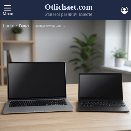
Otlichaet.com
А
Меню
Узнаем разницу вместе
Вы здесь:
Главная
Разное
Разница между литературной сказкой и народной