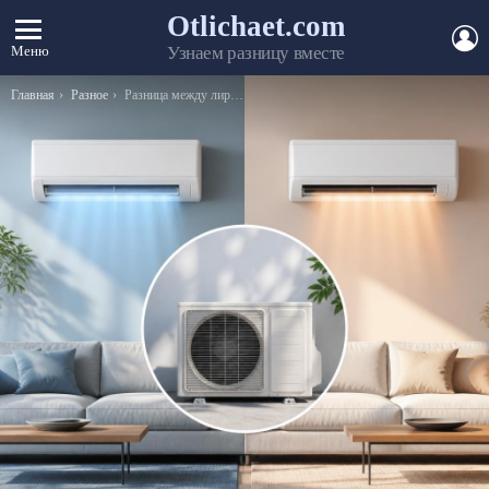
Otlichaet.com
А
Меню
Узнаем разницу вместе
Вы здесь:
Главная
Разное
Разница между лирикой и поэзией