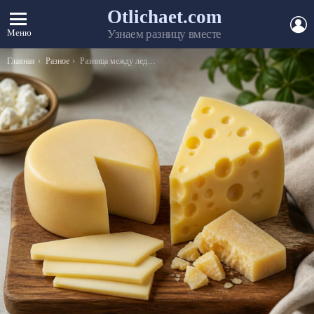
Otlichaet.com
А
Меню
Узнаем разницу вместе
Вы здесь:
Главная
Разное
Разница между леди и женщиной