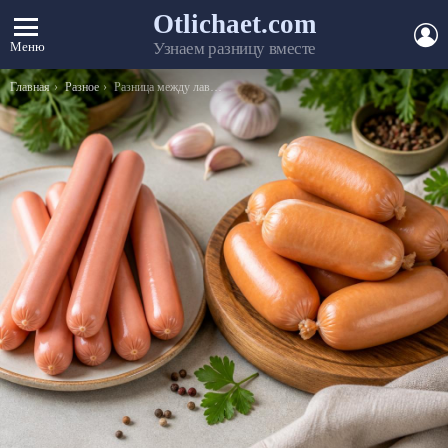
Otlichaet.com
А
Меню
Узнаем разницу вместе
Вы здесь:
Главная
Разное
Разница между лавкой и скамейкой