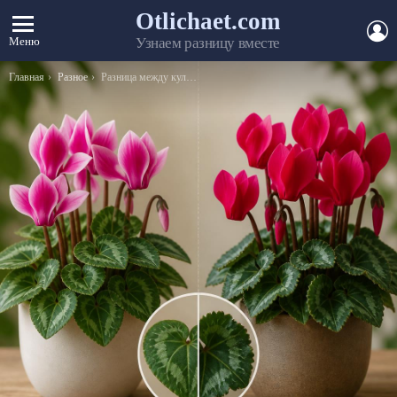
Otlichaet.com
А
Меню
Узнаем разницу вместе
Вы здесь:
Главная
Разное
Разница между кулоном и подвеской