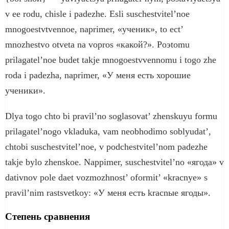
v ee rodu, chisle i padezhe. Esli suschestvitel’noe
mnogoestvtvennoe, naprimer, «ученик», to есt’
mnozhestvo otveta na vopros «какой?». Poэtomu
prilagatel’noe budet takje mnogoestvvennomu i togo zhe
roda i padezha, naprimer, «У меня есть хорошие
ученики».
Dlya togo chto bi pravil’no soglasovat’ zhenskuyu formu
prilagatel’nogo vkladuka, vam neobhodimo soblyudat’,
chtobi suschestvitel’noe, v podchestvitel’nom padezhe
takje bylo zhenskoe. Napріmer, suschestvitel’no «ягода» v
dativnov pole daet vozmozhnost’ oformit’ «krасnye» s
pravil’nim rastsvetkoy: «У меня есть krасnыe ягоды».
Степень сравнения