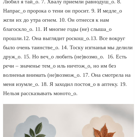
Любил я тай_о. 7. Хвалу приемли равнодуш_о. 8.
Напрас_о пророка о тени он просит. 9. И медле_о
жгли их до утра огнем. 10. Он отнесся к нам
благоскло_о. 11. И многие годы (не) слыша_о
прошли.12. Она выглядит роскош_о.13. Все вокруг
было очень таинстве_о. 14. Тоску изгнанья мы делили
друж_о. 15. Но веч_о любить (не)возмо_о. 16. Есть
речи – значенье тем_о иль ничтож_о, но им без
волненья внимать (не)возмож_о. 17. Она смотрела на
меня изумле_о. 18. Я заходил постоя_о в аптеку. 19.
Нельзя рассказывать моното_о.