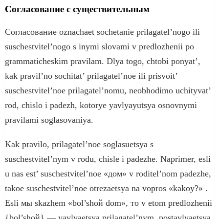
Согласование с существительным
Согласование оznachaet sochetanie prilagatel’nogo ili
suschestvitel’nogo s inymi slovami v predlozhenii po
grammaticheskim pravilam. Dlya togo, chtobi ponyat’,
kak pravil’no sochitat’ prilagatel’noe ili prisvoit’
suschestvitel’noe prilagatel’nomu, neobhodimo uchityvat’
rod, chislo i padezh, kotorye yavlyayutsya osnovnymi
pravilami soglasovaniya.
Kak pravilo, prilagatel’noe soglasuetsya s
suschestvitel’nym v rodu, chisle i padezhe. Naprimer, esli
u nas est’ suschestvitel’noe «дом» v roditel’nom padezhe,
takoe suschestvitel’noe otrezaetsya na vopros «kakoy?» .
Esli мы skazhem «bol’shoй dom», то v etom predlozhenii
{bol’shoй} — yavlyaetsya prilagatel’nym, postavlyaetsya