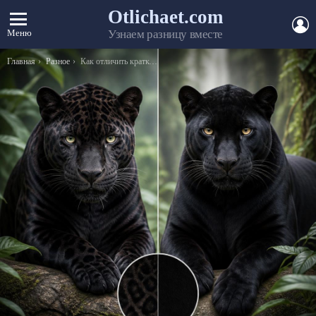
Otlichaet.com
А
Меню
Узнаем разницу вместе
Вы здесь:
Главная
Разное
Как отличить краткое прилагательное от краткого причастия?