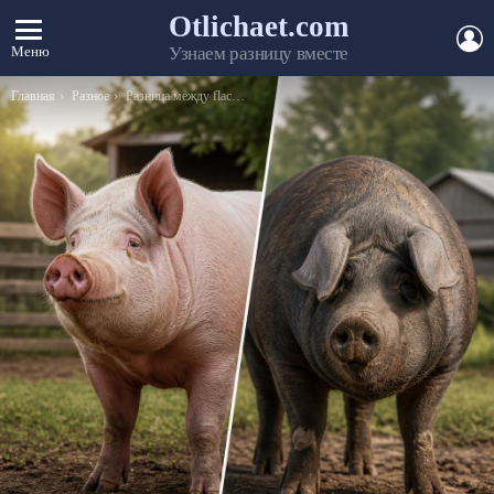
Otlichaet.com
А
Меню
Узнаем разницу вместе
Вы здесь:
Главная
Разное
Разница между flac и mp3