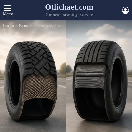
Otlichaet.com
А
Меню
Узнаем разницу вместе
Вы здесь:
Главная
Разное
Разница между экокожей и искусственной кожей