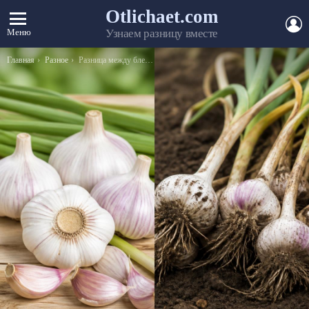
Otlichaet.com
А
Меню
Узнаем разницу вместе
Вы здесь:
Главная
Разное
Разница между блендером и кухонным комбайном