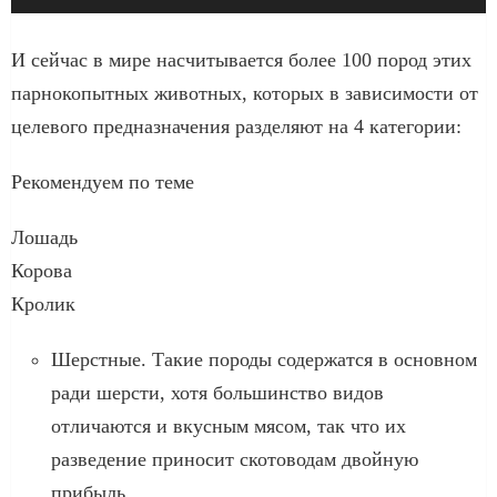
у
д
И сейчас в мире насчитывается более 100 пород этих
и
парнокопытных животных, которых в зависимости от
о
целевого предназначения разделяют на 4 категории:
п
Рекомендуем по теме
л
е
Лошадь
е
Корова
р
Кролик
Шерстные. Такие породы содержатся в основном
ради шерсти, хотя большинство видов
отличаются и вкусным мясом, так что их
разведение приносит скотоводам двойную
прибыль.