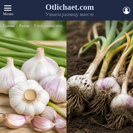
Otlichaet.com
А
Меню
Узнаем разницу вместе
Вы здесь:
Главная
Разное
В чем разница между овцой и бараном — описание животных