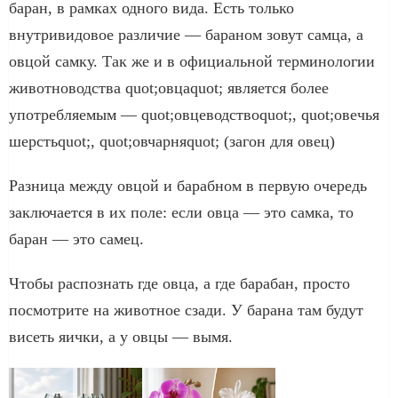
баран, в рамках одного вида. Есть только
внутривидовое различие — бараном зовут самца, а
овцой самку. Так же и в официальной терминологии
животноводства quot;овцаquot; является более
употребляемым — quot;овцеводствоquot;, quot;овечья
шерстьquot;, quot;овчарняquot; (загон для овец)
Разница между овцой и барабном в первую очередь
заключается в их поле: если овца — это самка, то
баран — это самец.
Чтобы распознать где овца, а где барабан, просто
посмотрите на животное сзади. У барана там будут
висеть яички, а у овцы — вымя.