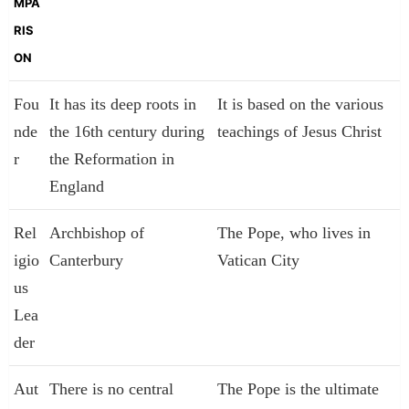
MPA
RIS
ON
Fou
It has its deep roots in
It is based on the various
nde
the 16th century during
teachings of Jesus Christ
r
the Reformation in
England
Rel
Archbishop of
The Pope, who lives in
igio
Canterbury
Vatican City
us
Lea
der
Aut
There is no central
The Pope is the ultimate