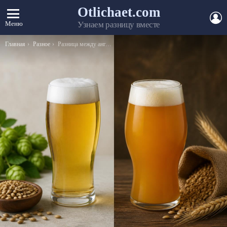
Otlichaet.com
А
Меню
Узнаем разницу вместе
Вы здесь:
Главная
Разное
Разница между англиканской и католической церковью