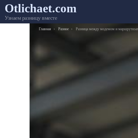
Otlichaet.com
Узнаем разницу вместе
Вы здесь:
Главная
Разное
Разница между модемом и маршрутизатор