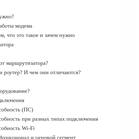
нужно?
аботы модема
м, что это такое и зачем нужно
атора
 от маршрутизатора?
 роутер? И чем они отличаются?
борудование?
дключения
собность (ПС)
собность при разных типах подключения
собность Wi-Fi
 функционал и ценовой сегмент