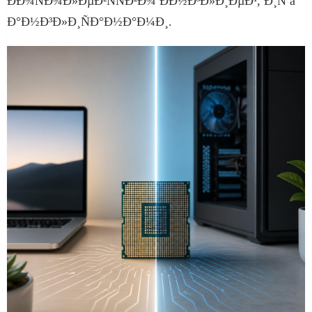
ÐÐ¾ÑÐ¾Ð»ÐµÐ²ÑÑÐ²Ð¾ ÐÐ½Ð³Ð»Ð¸ÐµÐ¹, Ð¸Ñ â
Ð°Ð½Ð³Ð»Ð¸ÑÐ°Ð½Ð°Ð¼Ð¸.