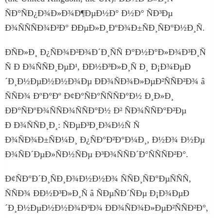
ÑÐ°ÑÐ¿Ð¾Ð»Ð¾Ð¶ÐµÐ½Ð° Ð½Ð° ÑÐ³Ðµ
Ð¾ÑÑÑÐ¾Ð²Ð° ÐÐµÐ»Ð¸ÐºÐ¾Ð±ÑÐ¸ÑÐ°Ð½Ð¸Ñ.
ÐÑÐ»Ð¸ Ð¿ÑÐ¾Ð²Ð¾Ð´Ð¸ÑÑ Ð°Ð½Ð°Ð»Ð¾Ð³Ð¸Ñ
Ñ Ð Ð¾ÑÑÐ¸ÐµÐ¹, ÐÐ½Ð³Ð»Ð¸Ñ Ð¸ Ð¡Ð¾ÐµÐ
´Ð¸Ð½ÐµÐ½Ð½Ð¾Ðµ ÐÐ¾ÑÐ¾Ð»ÐµÐ²ÑÑÐ²Ð¾ â
ÑÑÐ¾ ÐºÐ°Ðº Ð¢Ð°ÑÐ°ÑÑÑÐ°Ð½ Ð¸Ð»Ð¸
ÐÐ°ÑÐºÐ¾ÑÑÐ¾ÑÑÐ°Ð½ Ð² ÑÐ¾ÑÑÐ°Ð²Ðµ
Ð Ð¾ÑÑÐ¸Ð¸: ÑÐµÐ³Ð¸Ð¾Ð½Ñ Ñ
Ð¾ÑÐ¾Ð±ÑÐ¼Ð¸ Ð¿ÑÐ°Ð²Ð°Ð¼Ð¸, Ð½Ð¾ Ð½Ðµ
Ð¾ÑÐ´ÐµÐ»ÑÐ½ÑÐµ Ð³Ð¾ÑÑÐ´Ð°ÑÑÑÐ²Ð°.
Ð¢ÑÐ°Ð´Ð¸ÑÐ¸Ð¾Ð½Ð½Ð¾ ÑÑÐ¸ÑÐ°ÐµÑÑÑ,
ÑÑÐ¾ ÐÐ½Ð³Ð»Ð¸Ñ â ÑÐµÑÐ´ÑÐµ Ð¡Ð¾ÐµÐ
´Ð¸Ð½ÐµÐ½Ð½Ð¾Ð³Ð¾ ÐÐ¾ÑÐ¾Ð»ÐµÐ²ÑÑÐ²Ð°,