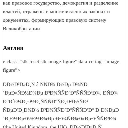
как правовое государство, демократия и разделение
властей, отражены в многочисленных законах и
документах, формирующих правовую систему
Великобритании.
Англия
e class=”stk-reset stk-image-figure” data-ce-tag=”image-
figure”>
ÐÐ½Ð³Ð»Ð¸Ñ â ÑÑÐ¾ Ð½Ðµ Ð¾ÑÐ
´ÐµÐ»ÑÐ½Ð¾Ðµ Ð³Ð¾ÑÑÐ´Ð°ÑÑÑÐ²Ð¾. Ð­ÑÐ¾
Ð°Ð´Ð¼Ð¸Ð½Ð¸ÑÑÑÐ°ÑÐ¸Ð²Ð½ÑÐ¹
ÑÐµÐ³Ð¸Ð¾Ð½ Ð³Ð¾ÑÑÐ´Ð°ÑÑÑÐ²Ð° Ð¡Ð¾ÐµÐ
´Ð¸Ð½ÐµÐ½Ð½Ð¾Ðµ ÐÐ¾ÑÐ¾Ð»ÐµÐ²ÑÑÐ²Ð¾
(the United Kingdom, the UK). ÐÐ½Ð³Ð»Ð¸Ñ