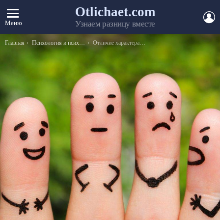
Otlichaet.com
А
Меню
Узнаем разницу вместе
Вы здесь:
Главная
Психология и психиатрия
Отличие характера от темперамента