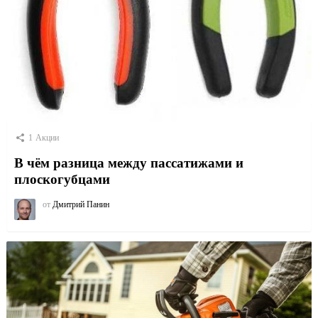
1
Акции
В чём разница между пассатижами и
плоскогубцами
от
Дмитрий Панин