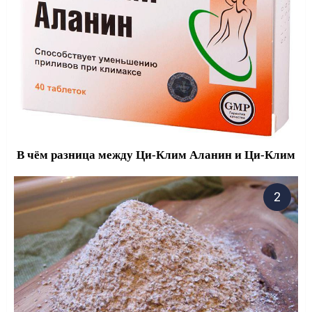
В чём разница между Ци-Клим Аланин и Ци-Клим