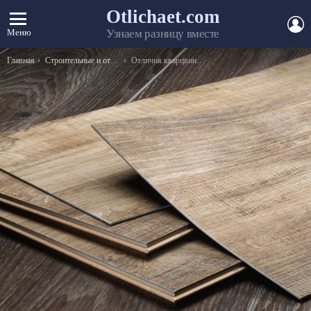
Otlichaet.com
А
Меню
Узнаем разницу вместе
Вы здесь:
Главная
Строительные и отделочные материалы, инструменты
Отличия кварцвиниловой плитки от плитки ПВХ