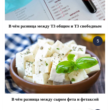
В чём разница между Т3 общим и Т3 свободным
В чём разница между сыром фета и фетаксой